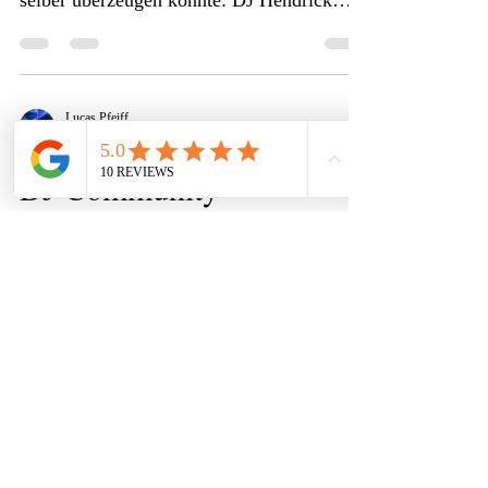
selber überzeugen konnte: DJ Hendrick
Dreyer -...
Lucas Pfeiff
10. Nov. 2023
2 Min. Lesezeit
DJ Community
Als Hochzeits-DJ komme ich viel herum
und lerne viele inspirierende
Persönlichkeiten kennen. Mir ist es wichtig
mich über meine bisher...
LP
© 2014 created by Lucas Pfeiff